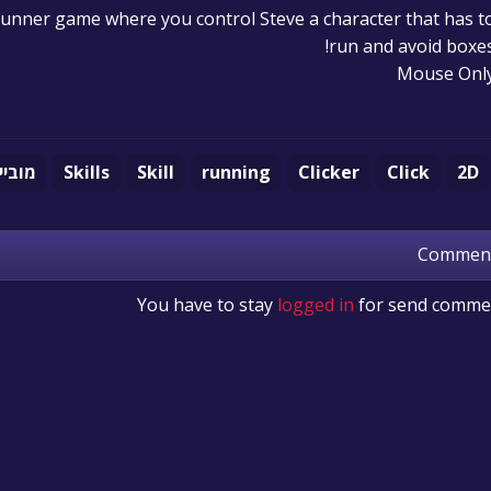
 runner game where you control Steve a character that has t
run and avoid boxes
Mouse Onl
2D
Click
Clicker
running
Skill
Skills
מוביי
Commen
You have to stay
logged in
for send comme