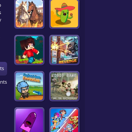
o
!
y
ts
nts