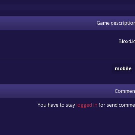
Game descriptio
Bloxd.i
mobile
Commen
You have to stay
logged in
for send comme