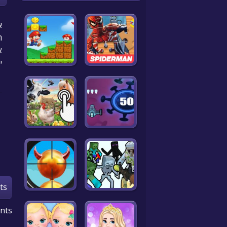
א
ה
צ
י
ts
nts