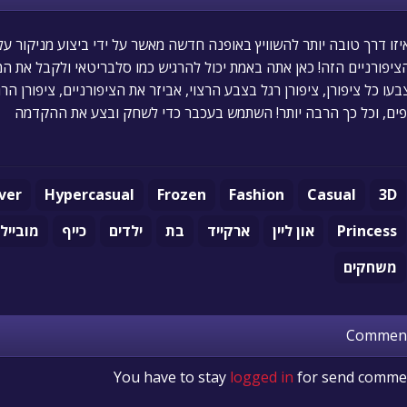
יזו דרך טובה יותר להשוויץ באופנה חדשה מאשר על ידי ביצוע מניקור על 
ציפורניים הזה! כאן אתה באמת יכול להרגיש כמו סלבריטאי ולקבל את המ
בעו כל ציפורן, ציפורן רגל בצבע הרצוי, אביזר את הציפורניים, ציפורן ה
פים, וכל כך הרבה יותר! השתמש בעכבר כדי לשחק ובצע את ההקדמה
ver
Hypercasual
Frozen
Fashion
Casual
3D
Princess
און ליין
ארקייד
בת
ילדים
כייף
מובייל
משחקים
Commen
You have to stay
logged in
for send comme