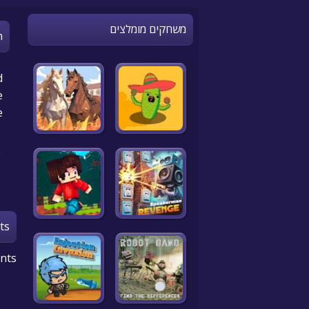
משחקים מומלצים
n
d
e
e
ts
nts