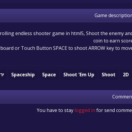
Game descriptio
-scrolling endless shooter game in html5, Shoot the enemy an
coin to earn scor
board or Touch Button SPACE to shoot ARROW key to mov
2D
Shoot
Shoot 'Em Up
Space
Spaceship
ירי
Commen
You have to stay
logged in
for send comme