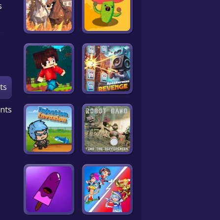
s
ts
nts