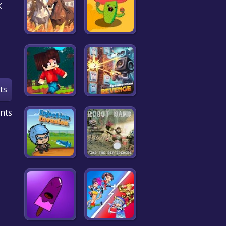
K
ts
nts