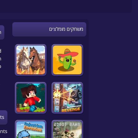
משחקים מומלצים
n
d
!
p
ts
nts