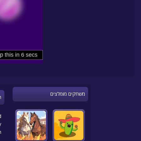
משחקים מומלצים
n
d
!
h