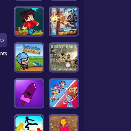
ts
nts