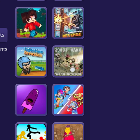
ts
nts