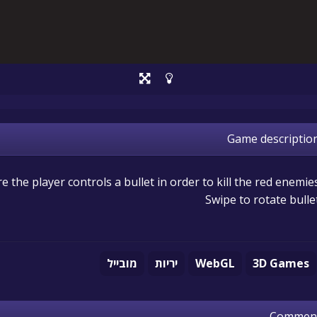
Game descriptio
 the player controls a bullet in order to kill the red enemies
Swipe to rotate bulle
3D Games
WebGL
יריות
מובייל
Commen