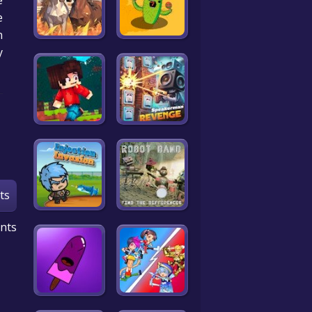
e
e
.
y
ts
nts