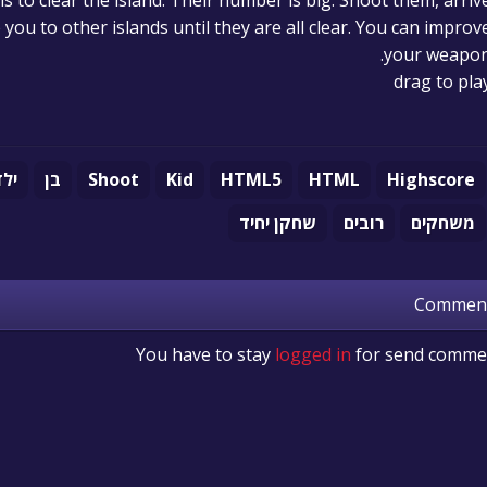
s to clear the island. Their number is big. Shoot them, arriv
 you to other islands until they are all clear. You can improv
your weapon
drag to pla
Highscore
HTML
HTML5
Kid
Shoot
בן
ילד
משחקים
רובים
שחקן יחיד
Commen
You have to stay
logged in
for send comme